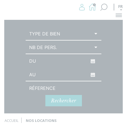
FR
Me
TYPE DE BIEN
NB DE PERS.
Date d'arrivée
Date de départ
Référence
Rechercher
ACCUEIL
NOS LOCATIONS