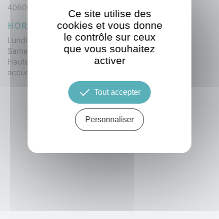
40600 BISCAROSSE CEDEX
Ce site utilise des
HORAIRES
cookies et vous donne
le contrôle sur ceux
Lundi - vendredi : 9h / 12h et 14h / 19h
que vous souhaitez
Samedi : 9h / 12h et 14h / 18h
activer
Haute saison :
accueil locataire 7j/7, dimanche : 10h / 13h
Tout accepter
Personnaliser