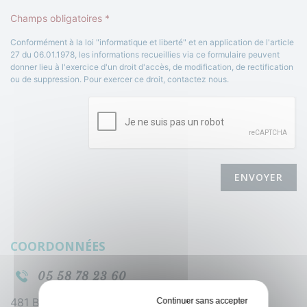
Champs obligatoires *
Conformément à la loi "informatique et liberté" et en application de l'article
27 du 06.01.1978, les informations recueillies via ce formulaire peuvent
donner lieu à l'exercice d'un droit d'accès, de modification, de rectification
ou de suppression. Pour exercer ce droit, contactez nous.
ENVOYER
COORDONNÉES
05 58 78 23 60
481 Boulevard d'Arcachon
Tout refuser