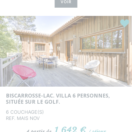
VOIR
Coup
BISCARROSSE-LAC. VILLA 6 PERSONNES,
SITUÉE SUR LE GOLF.
6 COUCHAGE(S)
REF. MAIS NOV
1 642 €
A partir de
/ séjour