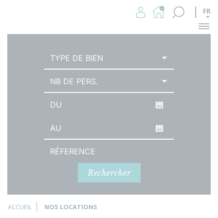
FR
Me
TYPE DE BIEN
NB DE PERS.
Date d'arrivée
Date de départ
Référence
Rechercher
ACCUEIL
NOS LOCATIONS