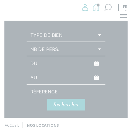
FR
Me
TYPE DE BIEN
NB DE PERS.
Date d'arrivée
Date de départ
Référence
Rechercher
ACCUEIL
NOS LOCATIONS