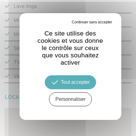
Lave linge
Micro ondes
Tout refuser
Ce site utilise des
Mobilier de terrasse
cookies et vous donne
le contrôle sur ceux
Sèche cheveux
que vous souhaitez
TV écran plat
activer
Vaisselle et couverts
Tout accepter
LOCALISATION
Personnaliser