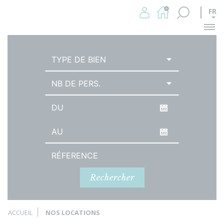
FR
Me
TYPE DE BIEN
NB DE PERS.
Date d'arrivée
Date de départ
Référence
Rechercher
ACCUEIL
NOS LOCATIONS