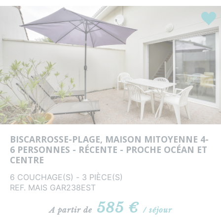
Coup
BISCARROSSE-PLAGE, MAISON MITOYENNE 4-
6 PERSONNES - RÉCENTE - PROCHE OCÉAN ET
CENTRE
6 COUCHAGE(S) - 3 PIÈCE(S)
REF. MAIS GAR238EST
585 €
A partir de
/ séjour