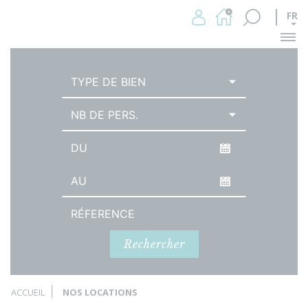
FR
Me
TYPE DE BIEN
NB DE PERS.
Date d'arrivée
Date de départ
Référence
Rechercher
ACCUEIL
NOS LOCATIONS