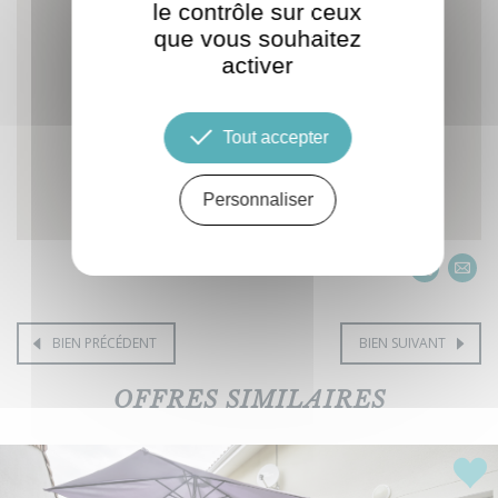
le contrôle sur ceux
que vous souhaitez
activer
Tout accepter
Personnaliser
BIEN PRÉCÉDENT
BIEN SUIVANT
OFFRES SIMILAIRES
Coup