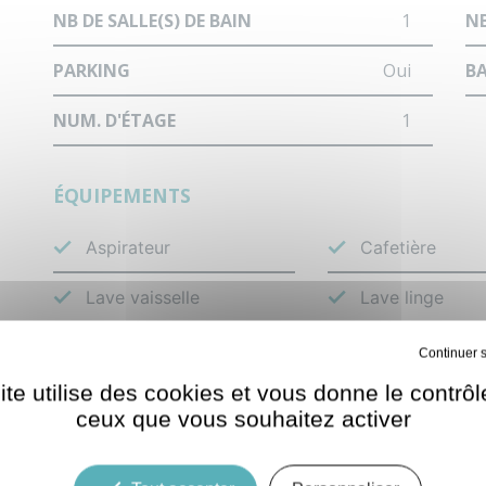
NB DE SALLE(S) DE BAIN
1
NB
PARKING
Oui
B
NUM. D'ÉTAGE
1
ÉQUIPEMENTS
Aspirateur
Cafetière
Lave vaisselle
Lave linge
Parasol
Plaque vitrocé
Tout refuser
ite utilise des cookies et vous donne le contrôl
TV écran plat
Vaisselle et co
ceux que vous souhaitez activer
LOCALISATION