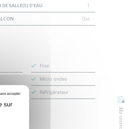
 DE SALLE(S) D'EAU
1
ALCON
Oui
Four
Micro ondes
ramique
Réfrigérateur
e sur
uverts
Ma réservation