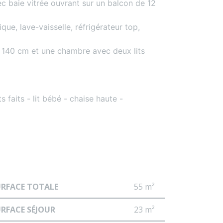
ec baie vitrée ouvrant sur un balcon de 12
e, lave-vaisselle, réfrigérateur top,
n 140 cm et une chambre avec deux lits
its - lit bébé - chaise haute -
URFACE TOTALE
55 m²
RFACE SÉJOUR
23 m²