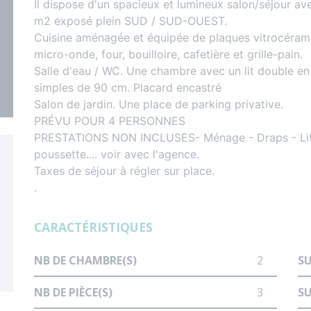
Il dispose d'un spacieux et lumineux salon/séjour av
m2 exposé plein SUD / SUD-OUEST.
Cuisine aménagée et équipée de plaques vitrocéramiqu
micro-onde, four, bouilloire, cafetière et grille-pain.
Salle d'eau / WC. Une chambre avec un lit double e
simples de 90 cm. Placard encastré
Salon de jardin. Une place de parking privative.
PRÉVU POUR 4 PERSONNES
PRESTATIONS NON INCLUSES- Ménage - Draps - Lits fa
poussette.... voir avec l'agence.
Taxes de séjour à régler sur place.
.
CARACTÉRISTIQUES
NB DE CHAMBRE(S)
2
S
NB DE PIÈCE(S)
3
SU