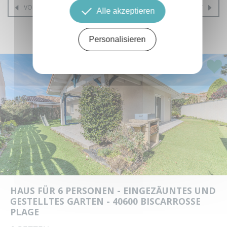
VORHERGEHENDES OBJEKT
NÄCHSTES OBJEKT
Alle akzeptieren
ÄHNLICHE ANGEBOTE
Personalisieren
Highl
HAUS FÜR 6 PERSONEN - EINGEZÄUNTES UND
GESTELLTES GARTEN - 40600 BISCARROSSE
PLAGE