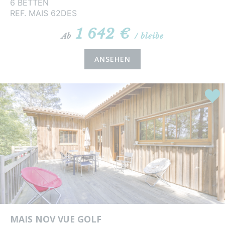
6 BETTEN
REF. MAIS 62DES
1 642 €
Ab
/ bleibe
ANSEHEN
Highl
MAIS NOV VUE GOLF