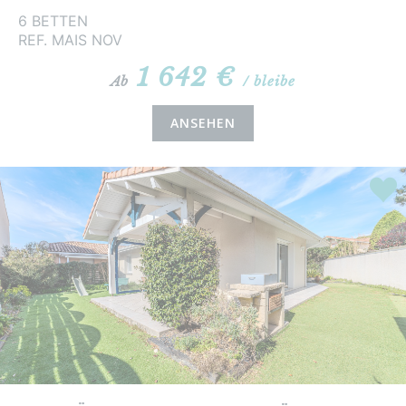
6 BETTEN
REF. MAIS NOV
1 642 €
Ab
/ bleibe
ANSEHEN
Highl