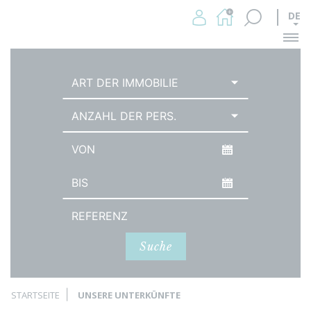
DE
Me
ART DER IMMOBILIE
ANZAHL DER PERS.
Datum der Ankunft
Abreisedatum
Referenz
Suche
STARTSEITE
UNSERE UNTERKÜNFTE