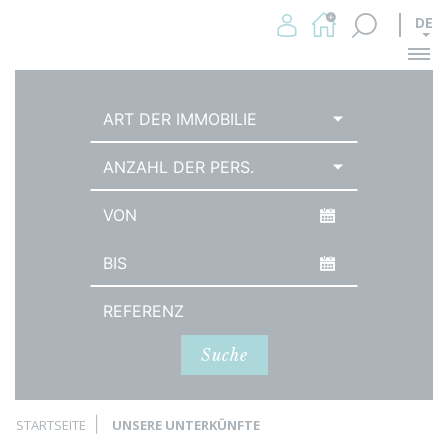
DE
Me
ART DER IMMOBILIE
ANZAHL DER PERS.
Datum der Ankunft
Abreisedatum
Referenz
Suche
STARTSEITE
UNSERE UNTERKÜNFTE