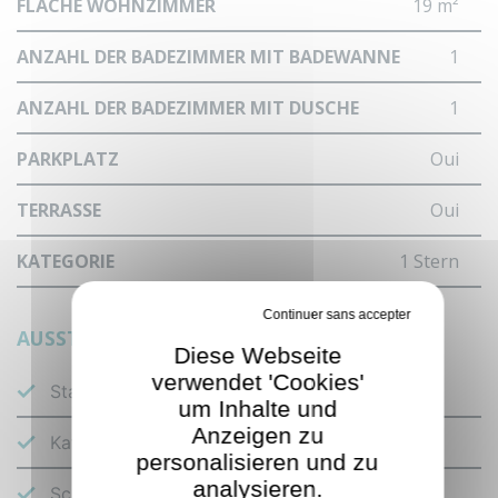
FLÄCHE WOHNZIMMER
19 m²
ANZAHL DER BADEZIMMER MIT BADEWANNE
1
ANZAHL DER BADEZIMMER MIT DUSCHE
1
PARKPLATZ
Oui
TERRASSE
Oui
KATEGORIE
1 Stern
Verbiete alle Cookies
AUSSTATTUNG
Diese Webseite
verwendet 'Cookies'
Staubsauger
um Inhalte und
Anzeigen zu
Kaffeemaschine
personalisieren und zu
analysieren.
Schnellkochtopf