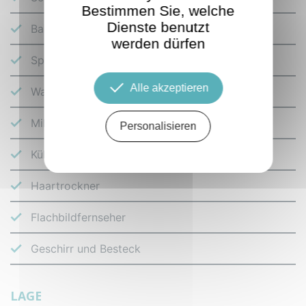
Bestimmen Sie, welche
Dienste benutzt
Backofen
werden dürfen
Spülmaschine
Alle akzeptieren
Waschmaschine
Mikrowelle
Personalisieren
Kühlschrank
Haartrockner
Flachbildfernseher
Geschirr und Besteck
LAGE