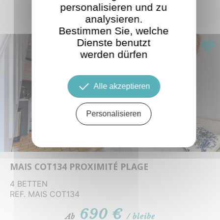
personalisieren und zu
ÄHNLICHE ANGEBOTE
analysieren.
Bestimmen Sie, welche
Dienste benutzt
Highl
werden dürfen
Alle akzeptieren
Personalisieren
MAIS COT134 PROXIMITÉ PLAGE
4 BETTEN
REF. MAIS COT134
690 €
Ab
/ bleibe