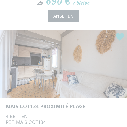
690 €
Ab
/ bleibe
ANSEHEN
Highl
MAIS COT134 PROXIMITÉ PLAGE
4 BETTEN
REF. MAIS COT134