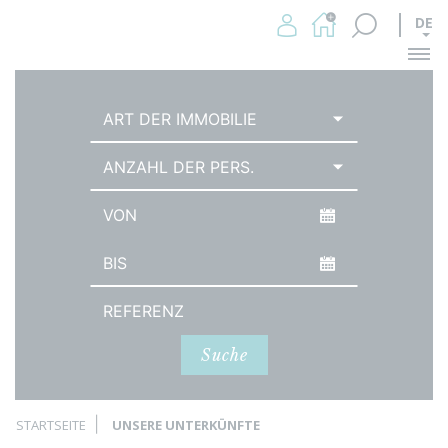
DE
Me
ART DER IMMOBILIE
ANZAHL DER PERS.
Datum der Ankunft
Abreisedatum
Referenz
Suche
STARTSEITE
UNSERE UNTERKÜNFTE