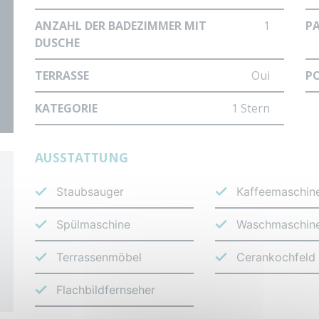
ANZAHL DER BADEZIMMER MIT
1
P
DUSCHE
TERRASSE
Oui
P
KATEGORIE
1 Stern
AUSSTATTUNG
Staubsauger
Kaffeemaschin
Spülmaschine
Waschmaschin
Terrassenmöbel
Cerankochfeld
Flachbildfernseher