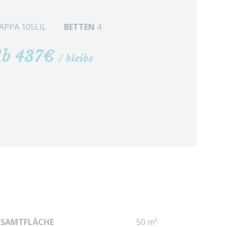
APPA 105LIL
BETTEN
4
b 437€
/ bleibe
ESAMTFLÄCHE
50 m²