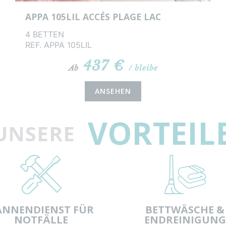
APPA 105LIL ACCÉS PLAGE LAC
4 BETTEN
REF. APPA 105LIL
437 €
Ab
/ bleibe
ANSEHEN
VORTEIL
UNSERE
ANNENDIENST FÜR
BETTWÄSCHE &
NOTFÄLLE
ENDREINIGUNG