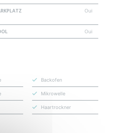
ARKPLATZ
Oui
OOL
Oui
e
Backofen
e
Mikrowelle
Haartrockner