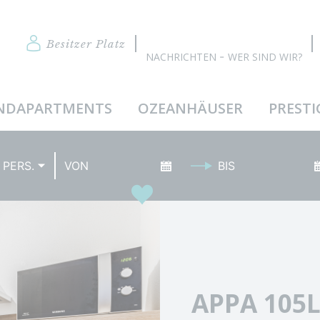
Besitzer Platz
NACHRICHTEN
WER SIND WIR?
NDAPARTMENTS
OZEANHÄUSER
PRESTI
Datum der Ankunft
Abreisedatum
 PERS.
Highlights
APPA 105L