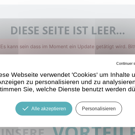
DIESE SEITE IST LEER...
. Es kann sein dass im Moment ein Update getätigt wird. Bitt
Verbiete alle Cookies
/de/suchergebnis/
ese Webseite verwendet 'Cookies' um Inhalte 
Anzeigen zu personalisieren und zu analysieren
timmen Sie, welche Dienste benutzt werden dü
Alle akzeptieren
Personalisieren
VORTEIL
UNSERE