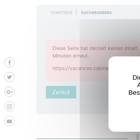
STARTSEITE
SUCHERGEBNIS
Diese Seite hat derzeit keinen Inhalt
Minuten erneut.
Facebook
https://vacances.cabinet-bedin.com
Twitter
Di
Google
Bes
Zurück
Instagram
Youtube