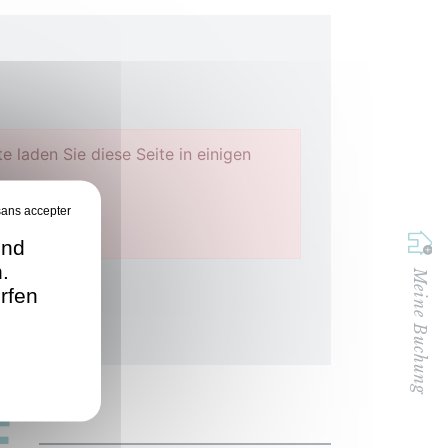
e laden Sie diese Seite in einigen
und
.
Meine Buchung
rfen
E